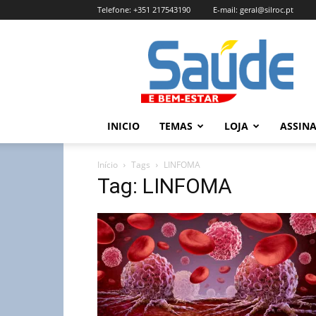
Telefone:
+351 217543190
E-mail:
geral@silroc.pt
Revista
Saúde
e
Bem
Estar
–
INICIO
TEMAS
LOJA
ASSIN
Edição
Online
Início
Tags
LINFOMA
Tag: LINFOMA