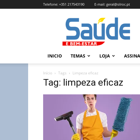
Telefone:
+351 217543190
E-mail:
geral@silroc.pt
Revista
Saúde
e
Bem
Estar
–
INICIO
TEMAS
LOJA
ASSIN
Edição
Online
Início
Tags
Limpeza eficaz
Tag: limpeza eficaz