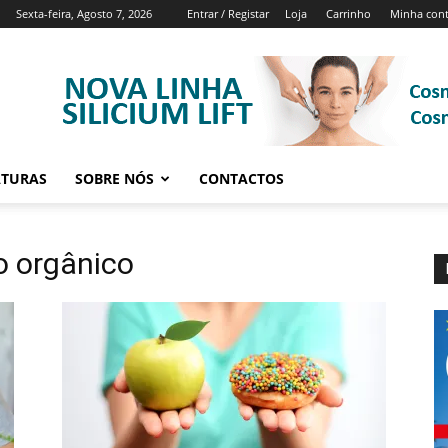
Sexta-feira, Agosto 7, 2026
Entrar / Registar
Loja
Carrinho
Minha con
ATURAS
SOBRE NÓS
CONTACTOS
o orgânico