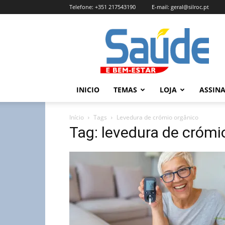
Telefone:
+351 217543190
E-mail:
geral@silroc.pt
Revista
Saúde
e
Bem
Estar
–
INICIO
TEMAS
LOJA
ASSIN
Edição
Online
Início
Tags
Levedura de crómio orgânico
Tag: levedura de crómi