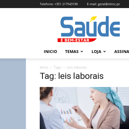
Telefone:
+351 217543190
E-mail:
geral@silroc.pt
Revista
Saúde
e
Bem
Estar
–
INICIO
TEMAS
LOJA
ASSIN
Edição
Online
Início
Tags
Leis laborais
Tag: leis laborais