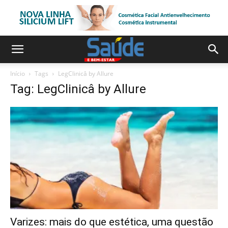
Início
Tags
LegClinicâ by Allure
Tag: LegClinicâ by Allure
Varizes: mais do que estética, uma questão