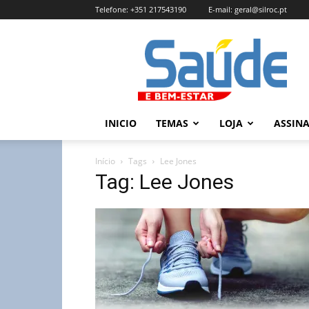
Telefone:
+351 217543190
E-mail:
geral@silroc.pt
Revista
Saúde
e
Bem
Estar
–
INICIO
TEMAS
LOJA
ASSIN
Edição
Online
Início
Tags
Lee Jones
Tag: Lee Jones