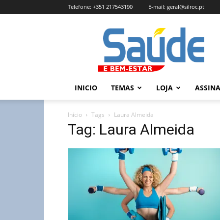
Telefone:
+351 217543190
E-mail:
geral@silroc.pt
Revista
Saúde
e
Bem
Estar
–
INICIO
TEMAS
LOJA
ASSIN
Edição
Online
Início
Tags
Laura Almeida
Tag: Laura Almeida