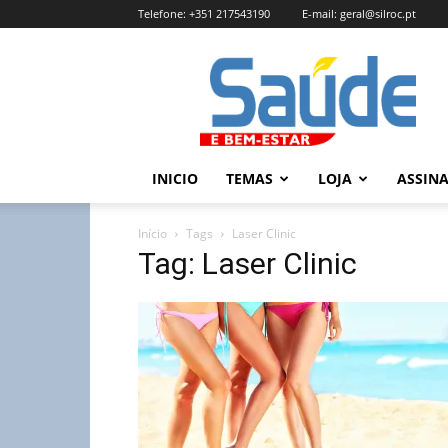
Telefone:
+351 217543190
E-mail:
geral@silroc.pt
Revista
Saúde
e
Bem
Estar
–
INICIO
TEMAS
LOJA
ASSIN
Edição
Online
Início
Tags
Laser Clinic
Tag: Laser Clinic