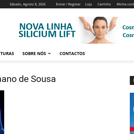
Sábado, Agosto 8, 2026
Entrar / Registar
Loja
Carrinho
Minha con
ATURAS
SOBRE NÓS
CONTACTOS
mano de Sousa