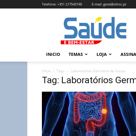
Telefone:
+351 217543190
E-mail:
geral@silroc.pt
Revista
Saúde
e
Bem
Estar
–
INICIO
TEMAS
LOJA
ASSIN
Edição
Online
Início
Tags
Laboratórios Germano de Sousa
Tag: Laboratórios Ger