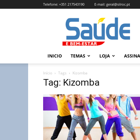
Telefone:
+351 217543190
E-mail:
geral@silroc.pt
Revista
Saúde
e
Bem
Estar
–
INICIO
TEMAS
LOJA
ASSIN
Edição
Online
Início
Tags
Kizomba
Tag: Kizomba