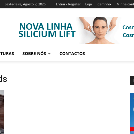
Sexta-feira, Agosto 7, 2026
Entrar / Registar
Loja
Carrinho
Minha con
ATURAS
SOBRE NÓS
CONTACTOS
ds