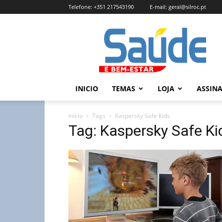
Telefone:
+351 217543190
E-mail:
geral@silroc.pt
Revista
Saúde
e
Bem
Estar
–
INICIO
TEMAS
LOJA
ASSIN
Edição
Online
Início
Tags
Kaspersky Safe Kids
Tag: Kaspersky Safe Ki