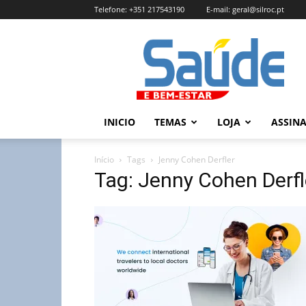
Telefone:
+351 217543190
E-mail:
geral@silroc.pt
Revista
Saúde
e
Bem
Estar
–
INICIO
TEMAS
LOJA
ASSIN
Edição
Online
Início
Tags
Jenny Cohen Derfler
Tag: Jenny Cohen Derfl