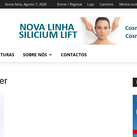
Sexta-feira, Agosto 7, 2026
Entrar / Registar
Loja
Carrinho
Minha con
ATURAS
SOBRE NÓS
CONTACTOS
er