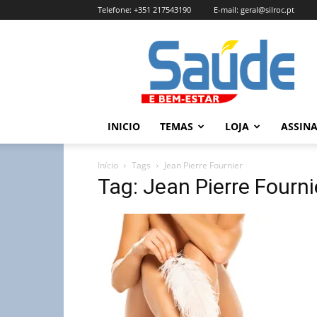
Telefone:
+351 217543190
E-mail:
geral@silroc.pt
Revista
Saúde
e
Bem
Estar
–
INICIO
TEMAS
LOJA
ASSIN
Edição
Online
Início
Tags
Jean Pierre Fournier
Tag: Jean Pierre Fourni