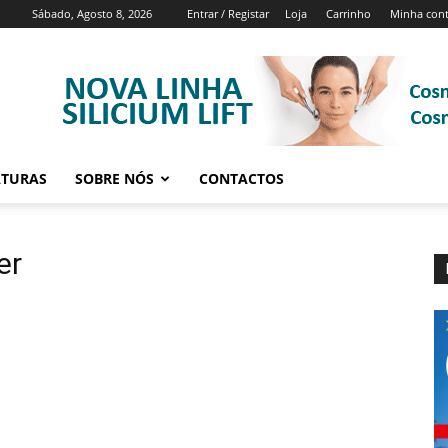
Sábado, Agosto 8, 2026
Entrar / Registar
Loja
Carrinho
Minha con
ATURAS
SOBRE NÓS
CONTACTOS
er