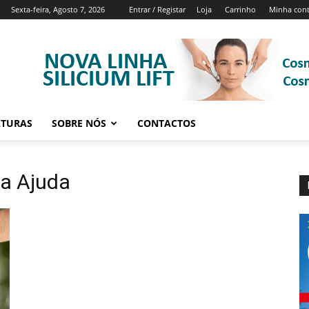
Sexta-feira, Agosto 7, 2026
Entrar / Registar
Loja
Carrinho
Minha con
ATURAS
SOBRE NÓS
CONTACTOS
da Ajuda