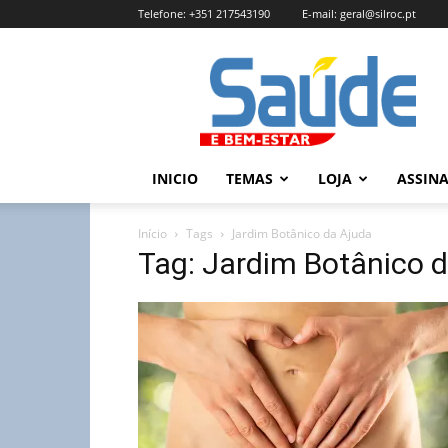
Telefone:
+351 217543190
E-mail:
geral@silroc.pt
Revista
Saúde
e
Bem
Estar
–
INICIO
TEMAS
LOJA
ASSIN
Edição
Online
Início
Tags
Jardim Botânico da Ajuda
Tag: Jardim Botânico 