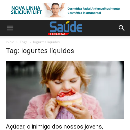
Início
Tags
Iogurtes líquidos
Tag: iogurtes líquidos
Açúcar, o inimigo dos nossos jovens,