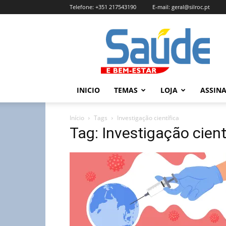
Telefone:
+351 217543190
E-mail:
geral@silroc.pt
Revista
Saúde
e
Bem
Estar
–
INICIO
TEMAS
LOJA
ASSIN
Edição
Online
Início
Tags
Investigação científica
Tag: Investigação cient