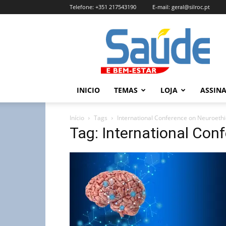
Telefone:
+351 217543190
E-mail:
geral@silroc.pt
Revista
Saúde
e
Bem
Estar
–
INICIO
TEMAS
LOJA
ASSIN
Edição
Online
Início
Tags
International Conference on Neuroethi
Tag: International Con