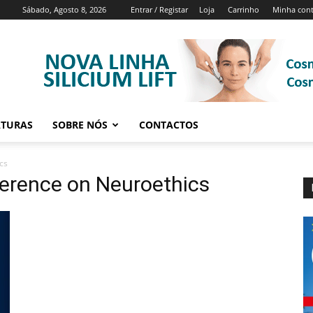
Sábado, Agosto 8, 2026
Entrar / Registar
Loja
Carrinho
Minha con
ATURAS
SOBRE NÓS
CONTACTOS
cs
ference on Neuroethics