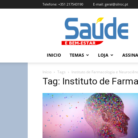
Telefone:
+351 217543190
E-mail:
geral@silroc.pt
Revista
Saúde
e
Bem
Estar
–
INICIO
TEMAS
LOJA
ASSIN
Edição
Online
Início
Tags
Instituto de Farmacologia e Neurociên
Tag: Instituto de Farm