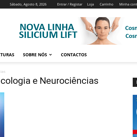
Sábado, Agosto 8, 2026
Entrar / Registar
Loja
Carrinho
Minha con
ATURAS
SOBRE NÓS
CONTACTOS
cias
acologia e Neurociências