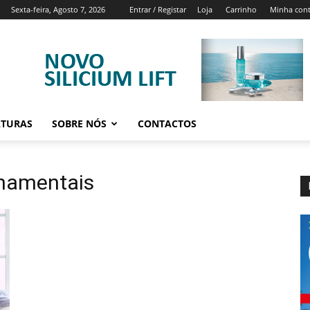
Sexta-feira, Agosto 7, 2026
Entrar / Registar
Loja
Carrinho
Minha con
ATURAS
SOBRE NÓS
CONTACTOS
rnamentais