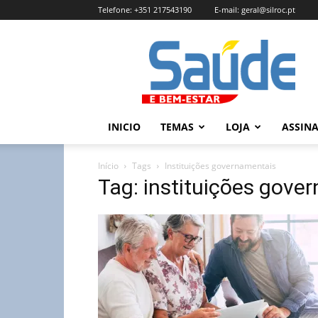
Telefone:
+351 217543190
E-mail:
geral@silroc.pt
Revista
Saúde
e
Bem
Estar
–
INICIO
TEMAS
LOJA
ASSIN
Edição
Online
Início
Tags
Instituições governamentais
Tag: instituições gove