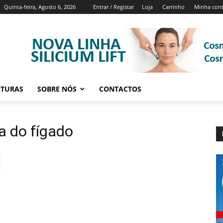
Quinta-feira, Agosto 6, 2026
Entrar / Registar
Loja
Carrinho
Minha con
ATURAS
SOBRE NÓS
CONTACTOS
a do fígado