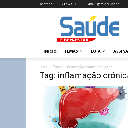
Telefone:
+351 217543190
E-mail:
geral@silroc.pt
Revista
Saúde
e
Bem
Estar
–
INICIO
TEMAS
LOJA
ASSIN
Edição
Online
Início
Tags
Inflamação crónica do fígado
Tag: inflamação crónic