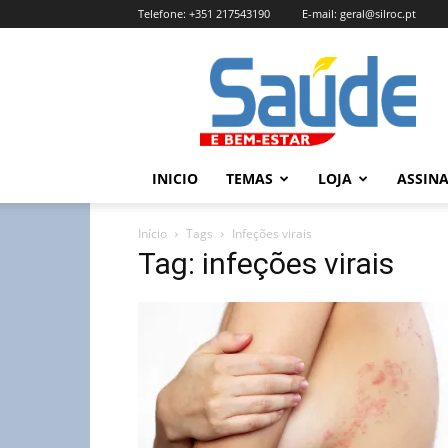
Telefone:
+351 217543190
E-mail:
geral@silroc.pt
Revista
Saúde
e
Bem
Estar
–
INICIO
TEMAS
LOJA
ASSIN
Edição
Online
Início
Tags
Infeções virais
Tag: infeções virais