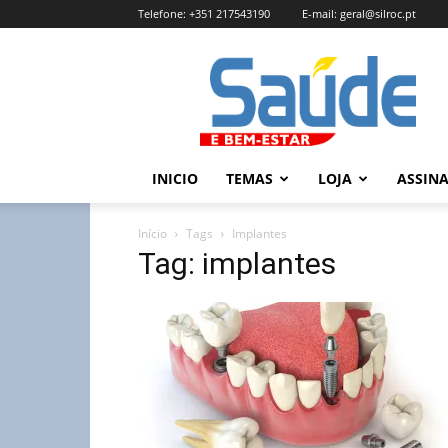
Telefone:
+351 217543190
E-mail:
geral@silroc.pt
Revista
Saúde
e
Bem
Estar
–
INICIO
TEMAS
LOJA
ASSIN
Edição
Online
Início
Tags
Implantes
Tag: implantes