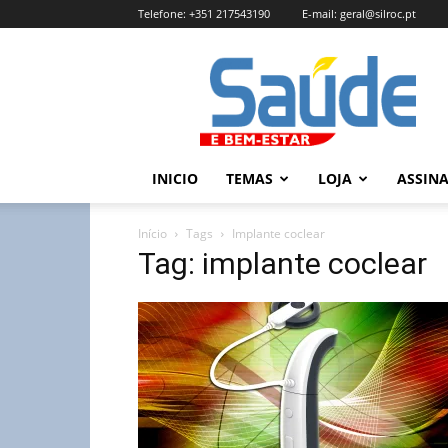
Telefone:
+351 217543190
E-mail:
geral@silroc.pt
Revista
Saúde
e
Bem
Estar
–
INICIO
TEMAS
LOJA
ASSIN
Edição
Online
Início
Tags
Implante coclear
Tag: implante coclear