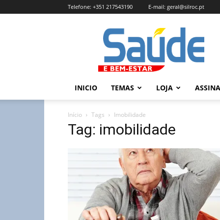
Telefone:
+351 217543190
E-mail:
geral@silroc.pt
Revista
Saúde
e
Bem
Estar
–
INICIO
TEMAS
LOJA
ASSIN
Edição
Online
Início
Tags
Imobilidade
Tag: imobilidade