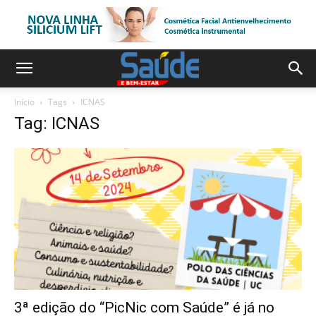
Início
Tags
ICNAS
Tag: ICNAS
3ª edição do “PicNic com Saúde” é já no