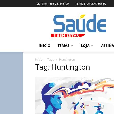
Telefone:
+351 217543190
E-mail:
geral@silroc.pt
Revista
Saúde
e
Bem
Estar
–
INICIO
TEMAS
LOJA
ASSIN
Edição
Online
Início
Tags
Huntington
Tag: Huntington