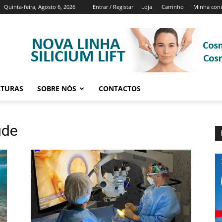
Quinta-feira, Agosto 6, 2026
Entrar / Registar
Loja
Carrinho
Minha con
ATURAS
SOBRE NÓS
CONTACTOS
úde