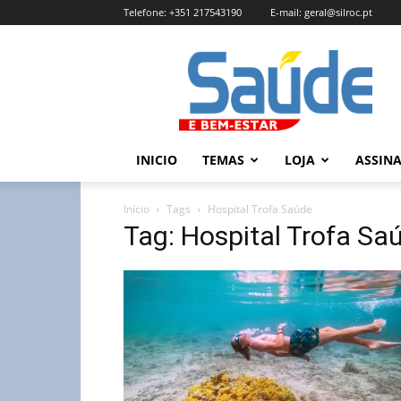
Telefone:
+351 217543190
E-mail:
geral@silroc.pt
Revista
Saúde
e
Bem
Estar
–
INICIO
TEMAS
LOJA
ASSIN
Edição
Online
Início
Tags
Hospital Trofa Saúde
Tag: Hospital Trofa Sa