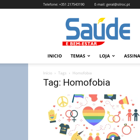
Telefone:
+351 217543190
E-mail:
geral@silroc.pt
Revista
Saúde
e
Bem
Estar
–
INICIO
TEMAS
LOJA
ASSIN
Edição
Online
Início
Tags
Homofobia
Tag: Homofobia