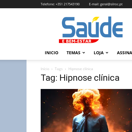
Telefone:
+351 217543190
E-mail:
geral@silroc.pt
Revista
Saúde
e
Bem
Estar
–
INICIO
TEMAS
LOJA
ASSIN
Edição
Online
Início
Tags
Hipnose clínica
Tag: Hipnose clínica