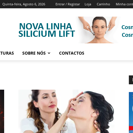
Quinta-feira, Agosto 6, 2026
Entrar / Registar
Loja
Carrinho
Minha con
ATURAS
SOBRE NÓS
CONTACTOS