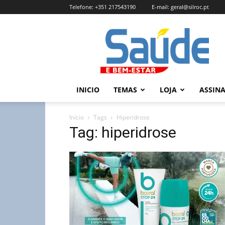
Telefone:
+351 217543190
E-mail:
geral@silroc.pt
Revista
Saúde
e
Bem
Estar
–
INICIO
TEMAS
LOJA
ASSIN
Edição
Online
Início
Tags
Hiperidrose
Tag: hiperidrose