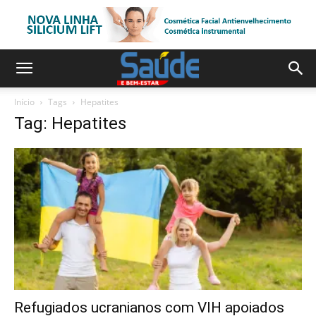
Início
Tags
Hepatites
Tag: Hepatites
Refugiados ucranianos com VIH apoiados