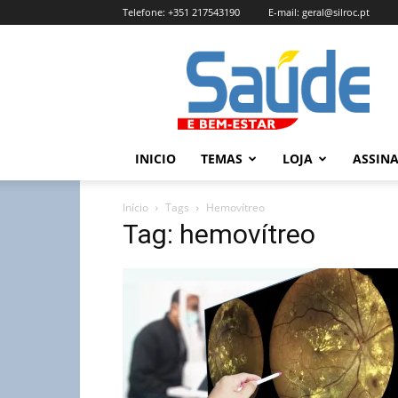
Telefone:
+351 217543190
E-mail:
geral@silroc.pt
Revista
Saúde
e
Bem
Estar
–
INICIO
TEMAS
LOJA
ASSIN
Edição
Online
Início
Tags
Hemovítreo
Tag: hemovítreo