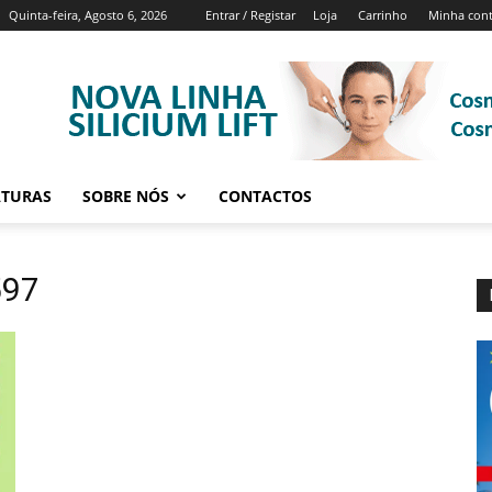
Quinta-feira, Agosto 6, 2026
Entrar / Registar
Loja
Carrinho
Minha con
ATURAS
SOBRE NÓS
CONTACTOS
597