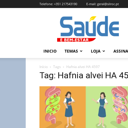
Telefone:
+351 217543190
E-mail:
geral@silroc.pt
Revista
Saúde
e
Bem
Estar
–
INICIO
TEMAS
LOJA
ASSIN
Edição
Online
Início
Tags
Hafnia alvei HA 4597
Tag: Hafnia alvei HA 4