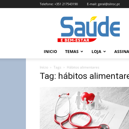
Telefone:
+351 217543190
E-mail:
geral@silroc.pt
Revista
Saúde
e
Bem
Estar
–
INICIO
TEMAS
LOJA
ASSIN
Edição
Online
Início
Tags
Hábitos alimentares
Tag: hábitos alimentar