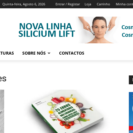
Quinta-feira, Agosto 6, 2026
Entrar / Registar
Loja
Carrinho
Minha con
ATURAS
SOBRE NÓS
CONTACTOS
es