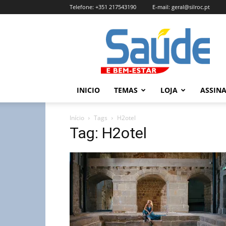
Telefone:
+351 217543190
E-mail:
geral@silroc.pt
Revista
Saúde
e
Bem
Estar
–
INICIO
TEMAS
LOJA
ASSIN
Edição
Online
Início
Tags
H2otel
Tag: H2otel