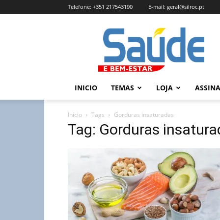
Telefone:
+351 217543190
E-mail:
geral@silroc.pt
Revista
Saúde
e
Bem
Estar
–
INICIO
TEMAS
LOJA
ASSIN
Edição
Online
Início
Tags
Gorduras insaturadas
Tag: Gorduras insatur