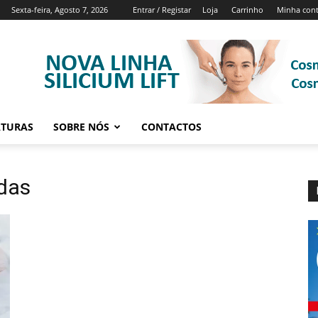
Sexta-feira, Agosto 7, 2026
Entrar / Registar
Loja
Carrinho
Minha con
ATURAS
SOBRE NÓS
CONTACTOS
adas