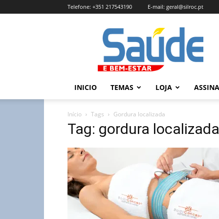
Telefone:
+351 217543190
E-mail:
geral@silroc.pt
Revista
Saúde
e
Bem
Estar
–
INICIO
TEMAS
LOJA
ASSIN
Edição
Online
Início
Tags
Gordura localizada
Tag: gordura localizad