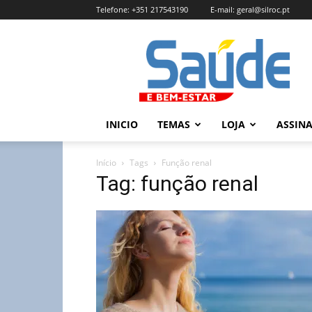
Telefone:
+351 217543190
E-mail:
geral@silroc.pt
Revista
Saúde
e
Bem
Estar
–
INICIO
TEMAS
LOJA
ASSIN
Edição
Online
Início
Tags
Função renal
Tag: função renal