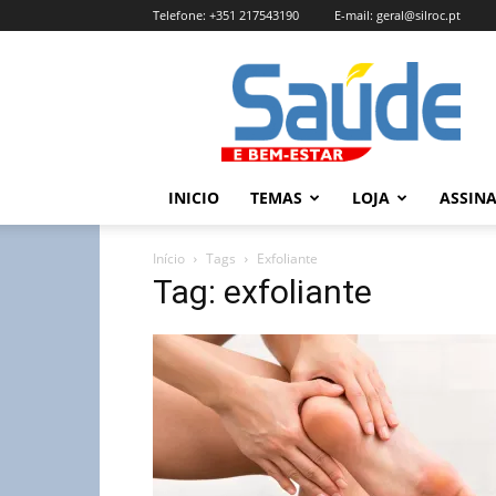
Telefone:
+351 217543190
E-mail:
geral@silroc.pt
Revista
Saúde
e
Bem
Estar
–
INICIO
TEMAS
LOJA
ASSIN
Edição
Online
Início
Tags
Exfoliante
Tag: exfoliante