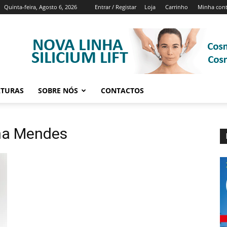
Quinta-feira, Agosto 6, 2026
Entrar / Registar
Loja
Carrinho
Minha con
ATURAS
SOBRE NÓS
CONTACTOS
ena Mendes