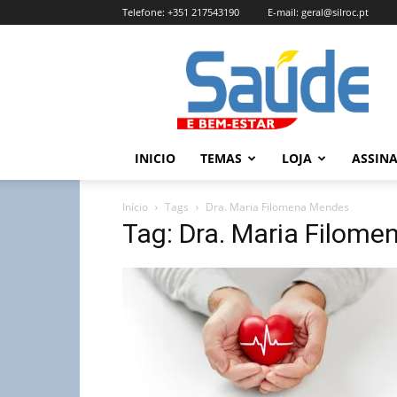
Telefone:
+351 217543190
E-mail:
geral@silroc.pt
Revista
Saúde
e
Bem
Estar
–
INICIO
TEMAS
LOJA
ASSIN
Edição
Online
Início
Tags
Dra. Maria Filomena Mendes
Tag: Dra. Maria Filom