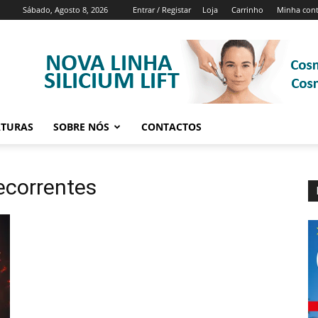
Sábado, Agosto 8, 2026
Entrar / Registar
Loja
Carrinho
Minha con
ATURAS
SOBRE NÓS
CONTACTOS
ecorrentes