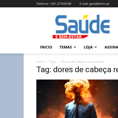
Telefone:
+351 217543190
E-mail:
geral@silroc.pt
Revista
Saúde
e
Bem
Estar
–
INICIO
TEMAS
LOJA
ASSIN
Edição
Online
Início
Tags
Dores de cabeça recorrentes
Tag: dores de cabeça r