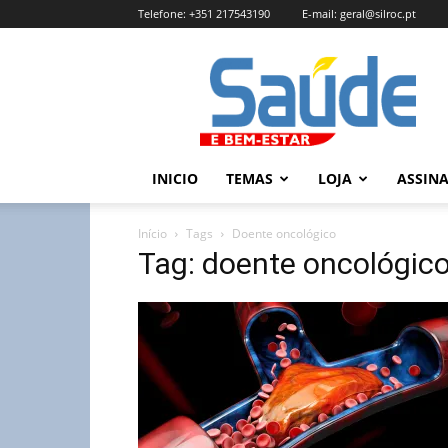
Telefone:
+351 217543190
E-mail:
geral@silroc.pt
Revista
Saúde
e
Bem
Estar
–
INICIO
TEMAS
LOJA
ASSIN
Edição
Online
Início
Tags
Doente oncológico
Tag: doente oncológic