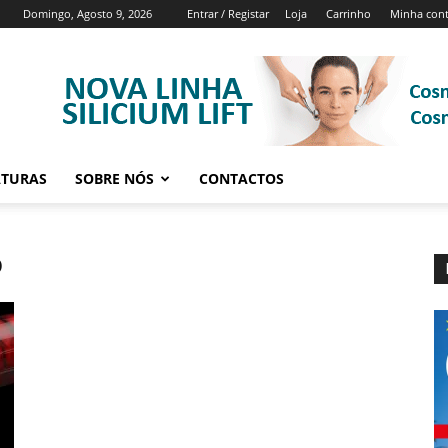
Domingo, Agosto 9, 2026
Entrar / Registar
Loja
Carrinho
Minha con
ATURAS
SOBRE NÓS
CONTACTOS
o