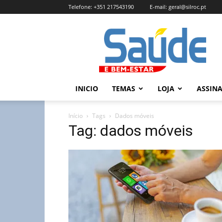
Telefone:
+351 217543190
E-mail:
geral@silroc.pt
Revista
Saúde
e
Bem
Estar
–
INICIO
TEMAS
LOJA
ASSIN
Edição
Online
Início
Tags
Dados móveis
Tag: dados móveis