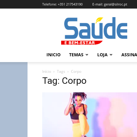
Telefone:
+351 217543190
E-mail:
geral@silroc.pt
Revista
Saúde
e
Bem
Estar
–
INICIO
TEMAS
LOJA
ASSIN
Edição
Online
Início
Tags
Corpo
Tag: Corpo