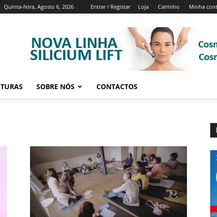
Quinta-feira, Agosto 6, 2026
Entrar / Registar
Loja
Carrinho
Minha con
ATURAS
SOBRE NÓS
CONTACTOS