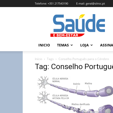
Telefone:
+351 217543190
E-mail:
geral@silroc.pt
Revista
Saúde
e
Bem
Estar
–
INICIO
TEMAS
LOJA
ASSIN
Edição
Online
Início
Tags
Conselho Português para o Cérebro
Tag: Conselho Portugu