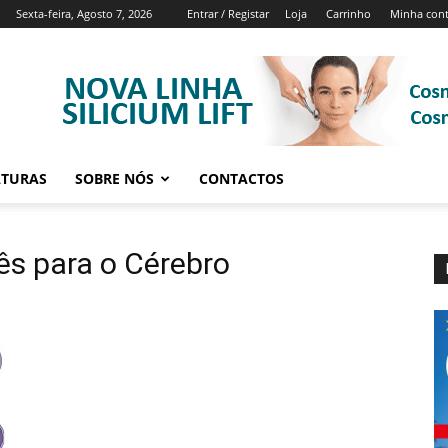
Sexta-feira, Agosto 7, 2026
Entrar / Registar
Loja
Carrinho
Minha con
ATURAS
SOBRE NÓS
CONTACTOS
ês para o Cérebro