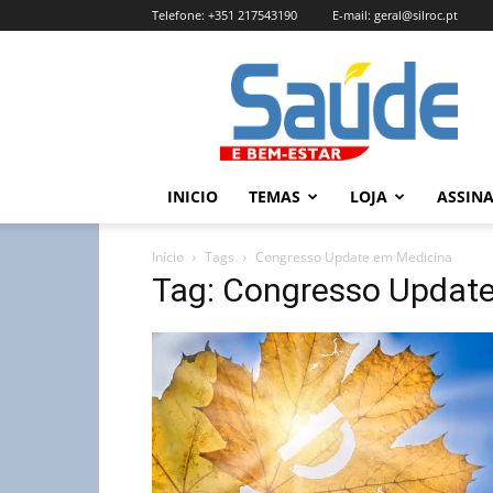
Telefone:
+351 217543190
E-mail:
geral@silroc.pt
Revista
Saúde
e
Bem
Estar
–
INICIO
TEMAS
LOJA
ASSIN
Edição
Online
Início
Tags
Congresso Update em Medicina
Tag: Congresso Updat