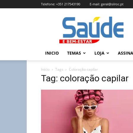
Telefone:
+351 217543190
E-mail:
geral@silroc.pt
Revista
Saúde
e
Bem
Estar
–
INICIO
TEMAS
LOJA
ASSIN
Edição
Online
Início
Tags
Coloração capilar
Tag: coloração capilar