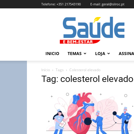
Telefone:
+351 217543190
E-mail:
geral@silroc.pt
Revista
Saúde
e
Bem
Estar
–
INICIO
TEMAS
LOJA
ASSIN
Edição
Online
Início
Tags
Colesterol elevado
Tag: colesterol elevado