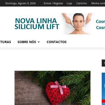
Domingo, Agosto 9, 2026
Entrar / Registar
Loja
Carrinho
Minha con
ATURAS
SOBRE NÓS
CONTACTOS