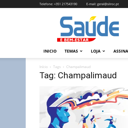
Telefone:
+351 217543190
E-mail:
geral@silroc.pt
Revista
Saúde
e
Bem
Estar
–
INICIO
TEMAS
LOJA
ASSIN
Edição
Online
Início
Tags
Champalimaud
Tag: Champalimaud