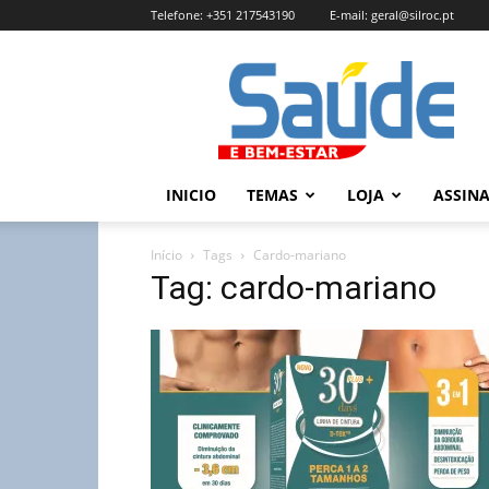
Telefone:
+351 217543190
E-mail:
geral@silroc.pt
Revista
Saúde
e
Bem
Estar
–
INICIO
TEMAS
LOJA
ASSIN
Edição
Online
Início
Tags
Cardo-mariano
Tag: cardo-mariano